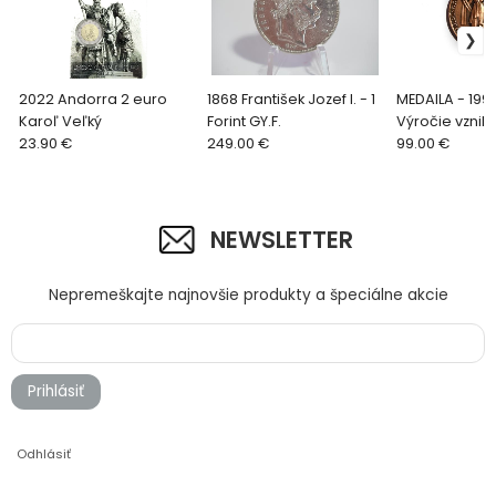
2022 Andorra 2 euro
1868 František Jozef I. - 1
MEDAILA - 199
Karoľ Veľký
Forint GY.F.
Výročie vznik
23.90 €
249.00 €
Slovenskej
99.00 €
numizmaticke
spoločnosti
NEWSLETTER
Nepremeškajte najnovšie produkty a špeciálne akcie
Prihlásiť
Odhlásiť