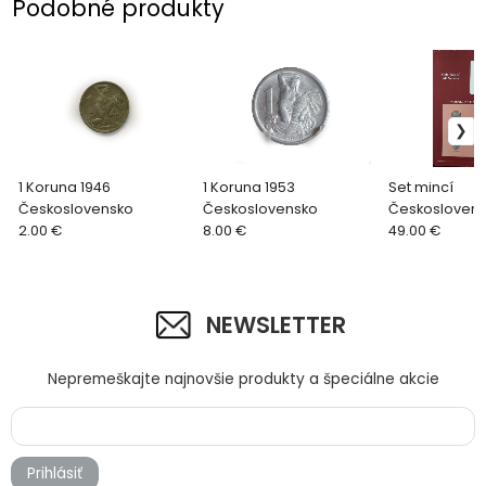
Podobné produkty
1 Koruna 1946
1 Koruna 1953
Set mincí
Československo
Československo
Českosloven
2.00 €
8.00 €
sets off all Na
49.00 €
NEWSLETTER
Nepremeškajte najnovšie produkty a špeciálne akcie
Prihlásiť